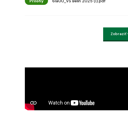
Prílohy
61a00_VS Belín 2025 (1).pdf
Zobraziť