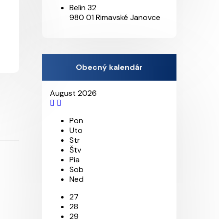
Belín 32
980 01 Rimavské Janovce
Obecný kalendár
August 2026
Pon
Uto
Str
Štv
Pia
Sob
Ned
27
28
29