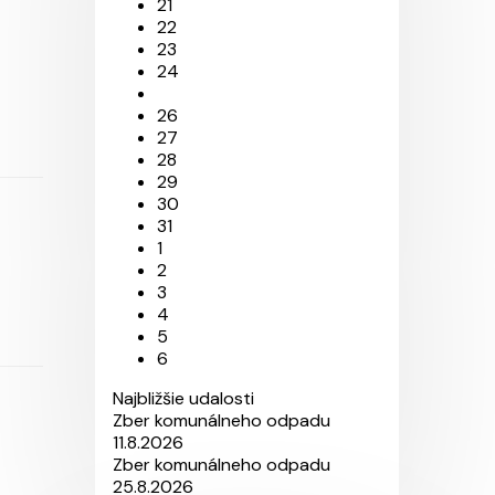
21
22
23
24
26
27
28
29
30
31
1
2
3
4
5
6
Najbližšie udalosti
Zber komunálneho odpadu
11.8.2026
Zber komunálneho odpadu
25.8.2026