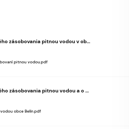
o zásobovania pitnou vodou v ob...
ovaní pitnou vodou.pdf
o zásobovania pitnou vodou a o ...
vodou obce Belín.pdf