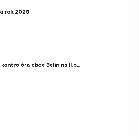
za rok 2025
ontrolóra obce Belín na II.p...