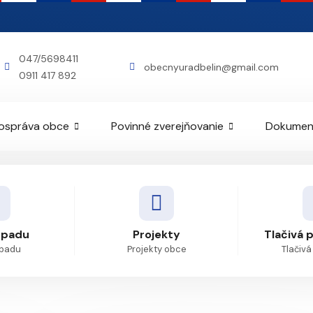
047/5698411
obecnyuradbelin@gmail.com
0911 417 892
ospráva obce
Povinné zverejňovanie
Dokumen
dpadu
Projekty
Tlačivá 
dpadu
Projekty obce
Tlačivá