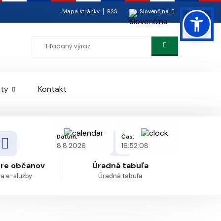
Mapa stránky
RSS
Slovenčina
ty
Kontakt
Dátum:
Čas:
8.8.2026
16:52:08
pre občanov
Úradná tabuľa
 a e-služby
Úradná tabuľa