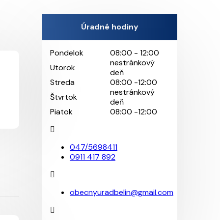
Úradné hodiny
Pondelok
08:00 - 12:00
nestránkový
Utorok
deň
Streda
08:00 -12:00
nestránkový
Štvrtok
deň
Piatok
08:00 -12:00
047/5698411
0911 417 892
obecnyuradbelin@gmail.com