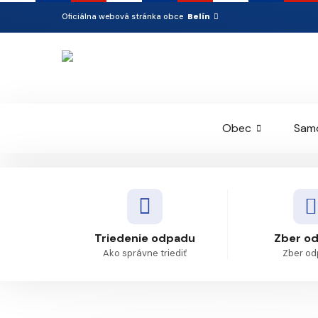
Belín
Oficiálna webová stránka obce
Obec
Sam
Triedenie odpadu
Zber o
Ako správne triediť
Zber o