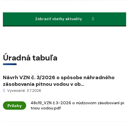
Zobraziť všetky aktuality
Úradná tabuľa
Návrh VZN č. 3/2026 o spôsobe náhradného
zásobovania pitnou vodou v ob...
Vyvesené: 3.7.2026
48c19_VZN č.3-2026 o núdzovom zásobovaní pi
Prílohy
tnou vodou.pdf