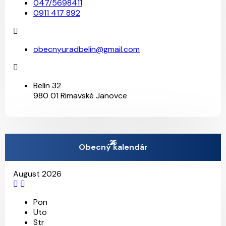
047/5698411
0911 417 892
obecnyuradbelin@gmail.com
Belín 32
980 01 Rimavské Janovce
25
4
11
Obecný kalendár
August 2026
Pon
Uto
Str