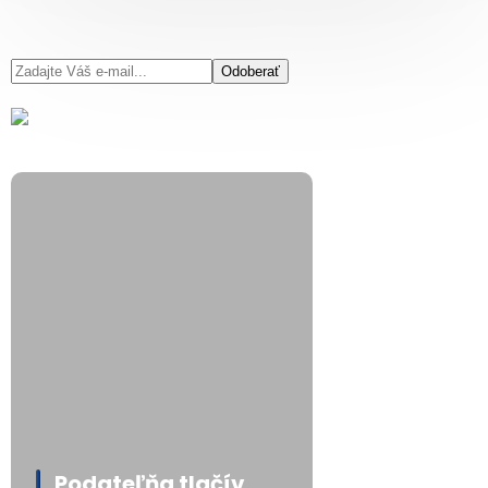
Odoberať
Podateľňa tlačív