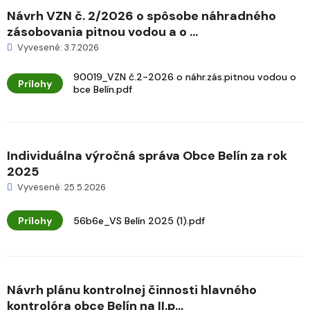
Návrh VZN č. 2/2026 o spôsobe náhradného
zásobovania pitnou vodou a o ...
Vyvesené: 3.7.2026
90019_VZN č.2-2026 o náhr.zás.pitnou vodou o
Prílohy
bce Belín.pdf
Individuálna výročná správa Obce Belín za rok
2025
Vyvesené: 25.5.2026
Prílohy
56b6e_VS Belín 2025 (1).pdf
Návrh plánu kontrolnej činnosti hlavného
kontrolóra obce Belín na II.p...