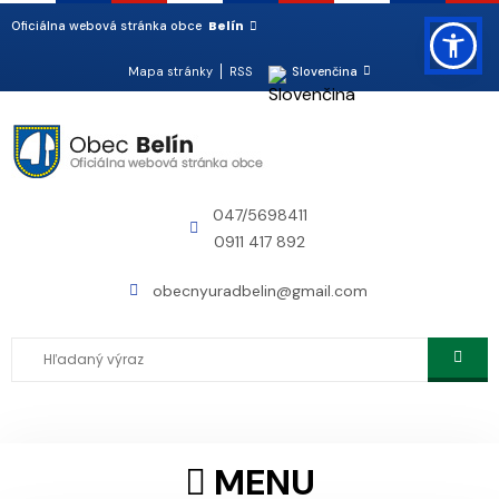
Belín
Oficiálna webová stránka obce
Mapa stránky
RSS
Slovenčina
047/5698411
0911 417 892
obecnyuradbelin@gmail.com
MENU